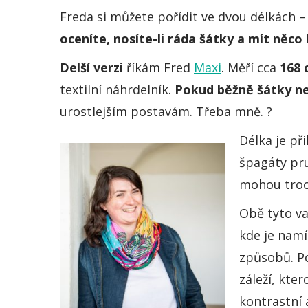
Freda si můžete pořídit ve dvou délkách 
oceníte, nosíte-li ráda šátky a mít něc
Delší verzi
říkám Fred
Maxi
. Měří cca
168 
textilní náhrdelník.
Pokud běžně šátky nen
urostlejším postavám. Třeba mně. ?
Délka je př
špagáty pru
mohou troch
Obě tyto va
kde je nam
způsobů. Po
záleží, kte
kontrastní 