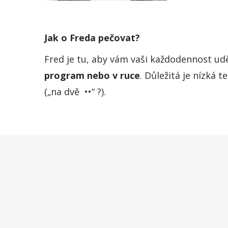
Jak o Freda pečovat?
Fred je tu, aby vám vaši každodennost uděl
program nebo v ruce
. Důležitá je nízká 
(„na dvě ••“ ?).