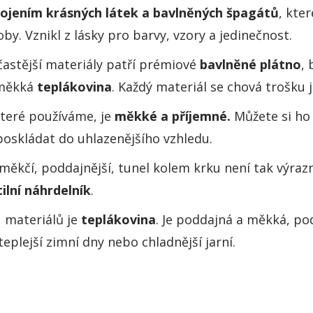
ojením krásných látek a bavlněných špagátů
, kte
by. Vznikl z lásky pro barvy, vzory a jedinečnost.
častější materiály patří prémiové
bavlněné plátno
,
měkká
teplákovina
. Každý materiál se chová trošku j
které používáme, je
měkké a příjemné.
Můžete si ho 
oskládat do uhlazenějšího vzhledu.
 měkčí, poddajnější, tunel kolem krku není tak výraz
ilní náhrdelník
.
 materiálů je
teplákovina
. Je poddajná a měkká, podo
teplejší zimní dny nebo chladnější jarní.