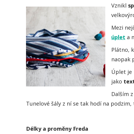
Vznikl
sp
velkovýro
Mezi nej
úplet
a 
Plátno, 
naopak p
Úplet je
jako
text
Dalším z
Tunelové šály z ní se tak hodí na podzim, 
Délky a proměny Freda