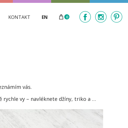
KONTAKT
EN
0
Seznámím vás.
ě rychle vy – navléknete džíny, triko a …