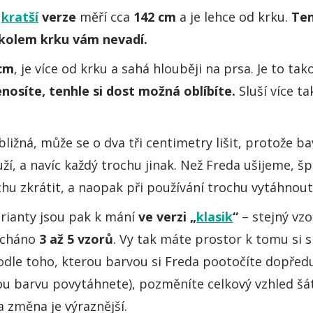
–
kratší
verze
měří cca
142 cm
a je lehce od krku.
Ten
o kolem krku vám nevadí.
cm
, je více od krku a sahá hlouběji na prsa. Je to t
osíte, tenhle si dost možná oblíbíte.
Sluší více ta
ibližná, může se o dva tři centimetry lišit, protože b
ží, a navíc každý trochu jinak. Než Freda ušijeme, š
u zkrátit, a naopak při používání trochu vytáhnout
rianty jsou pak k mání
ve
verzi „
klasik
“
– stejný vzo
ícháno
3 až 5 vzorů
. Vy tak máte prostor k tomu si 
dle toho, kterou barvou si Freda pootočíte dopřed
rou barvu povytáhnete), pozměníte celkový vzhled šát
a změna je výraznější.