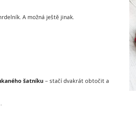
hrdelník. A možná ještě jinak.
ukaného šatníku
– stačí dvakrát obtočit a
.