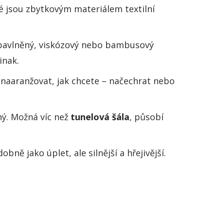
ré jsou zbytkovým materiálem textilní
 bavlněný, viskózový nebo bambusový
inak.
naaranžovat, jak chcete – načechrat nebo
ný. Možná víc než
tunelová šála
, působí
bně jako úplet, ale silnější a hřejivější.