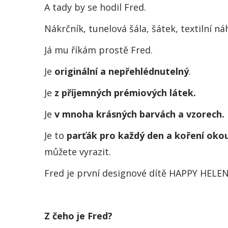
A tady by se hodil Fred.
Nákrčník, tunelová šála, šátek, textilní ná
Já mu říkám prostě Fred.
Je
originální a nepřehlédnutelný
.
Je
z příjemných prémiových látek.
Je
v mnoha krásných barvách a vzorech.
Je to
parťák pro každý den a koření oko
můžete vyrazit.
Fred je první designové dítě HAPPY HELEN
Z čeho je Fred?