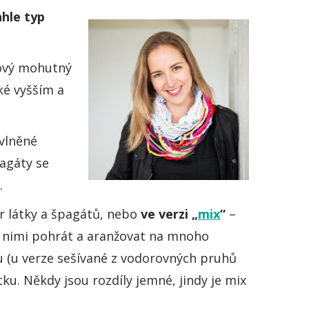
hle typ
akový mohutný
ké vyšším a
avlněné
pagáty se
.
r látky a špagátů, nebo
ve
verzi „
mix
“
–
s nimi pohrát a aranžovat na mnoho
u (u verze sešívané z vodorovných pruhů
ku. Někdy jsou rozdíly jemné, jindy je mix