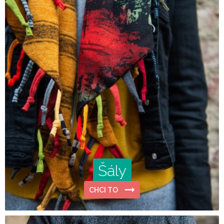
Šály
CHCI TO