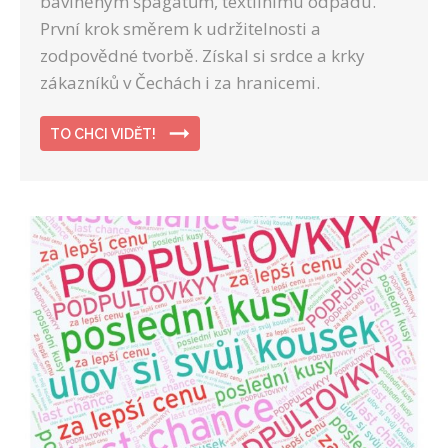
bavlněným špagátům, textilnímu odpadu.
První krok směrem k udržitelnosti a
zodpovědné tvorbě. Získal si srdce a krky
zákazníků v Čechách i za hranicemi.
TO CHCI VIDĚT!