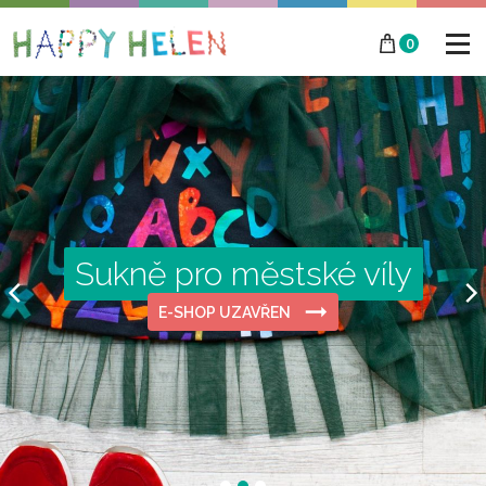
0
Sukně pro městské víly
E-SHOP UZAVŘEN