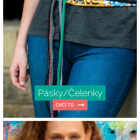
Pásky/Čelenky
CHCI TO